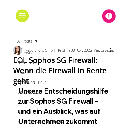
All Posts
keSolutions GmbH - Kristina
30. Apr. 2025
3 Min. Lesezeit
All Posts
EOL Sophos SG Firewall:
IT-Security
Wenn die Firewall in Rente
Cloud
geht
Tipps und Tricks
Unsere Entscheidungshilfe 
Datenschutz
zur Sophos SG Firewall – 
Outlook
und ein Ausblick, was auf 
Backup
Unternehmen zukommt
Microsoft Apps und Tools