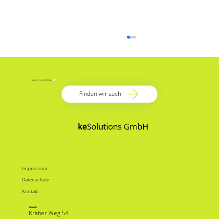
Zusammenarbeit klingt
toll
?
Finden wir auch
ke
Solutions GmbH
Vertrauen ist gut – Zero Trust ist besser:
Der Weg zu maximaler IT-Sicherheit
Impressum
Datenschutz
Kontakt
Standorte
Kräher Weg 54