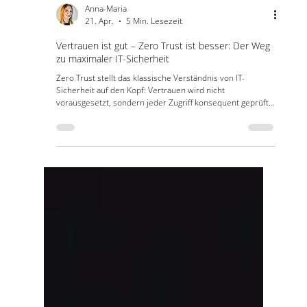
Anna-Maria
21. Apr.
5 Min. Lesezeit
Vertrauen ist gut – Zero Trust ist besser: Der Weg
zu maximaler IT-Sicherheit
Zero Trust stellt das klassische Verständnis von IT-
Sicherheit auf den Kopf: Vertrauen wird nicht
vorausgesetzt, sondern jeder Zugriff konsequent geprüft.
Gerade für kleine und mittelständische Unternehmen ist
das ein entscheidender Schritt, um Angriffsflächen zu
reduzieren und sensible Daten besser zu schützen. Denn
moderne IT-Sicherheit beginnt nicht mit mehr Technik –