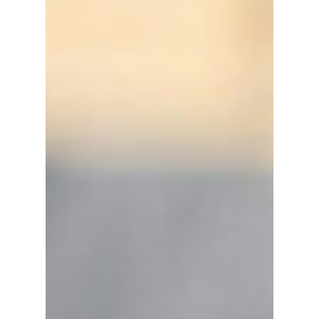
meistgenutzten Office-Versionen in deutschen
Unternehmen. Ab diesem Datum liefert Microsoft keine
Sicherheitsupdates, keine Fehlerbehebungen und keinen
technischen Support mehr für Office 2021. Die Software
selbst läuft weiter, doch die Risiken steigen spürbar.