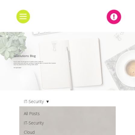
keSolutions Blog
Da wir unser Wissen gerne mit anderen teilen, halten wir
unsere Leserinnen und Leser auf dieser Blogseite stets mit neusten Informationen,
How Tos und technischen Hintergründen aktuell.
Viel Spaß dabei!
IT-Security
All Posts
IT-Security
Cloud