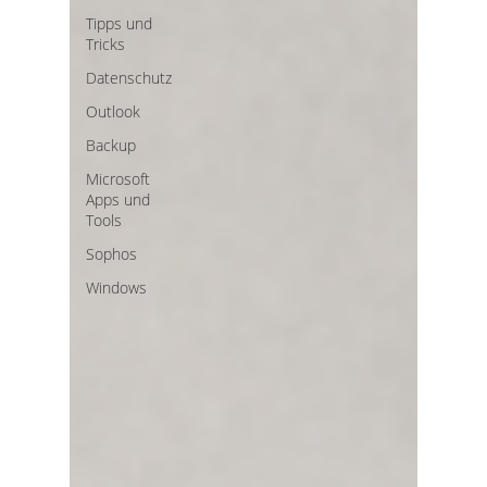
Tipps und
Tricks
Datenschutz
Outlook
Backup
Microsoft
Apps und
Tools
Sophos
Windows