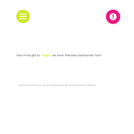
Manchmal gibt es
Fragen
, die keine Webseite beantworten kann.
Sie haben eine Frage, möchten etwas wissen – oder wollen uns ein Feedback hinterlassen? Zögern Sie nicht und nutzen dafür gern unser Kontaktformular.