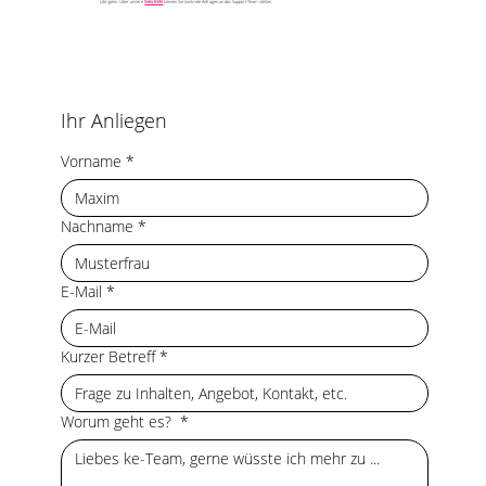
Übrigens: Über unsere
Soforthilfe
können Sie konkrete Anfragen an das Support-Team stellen.
Ihr Anliegen
Vorname
*
Nachname
*
E-Mail
*
Kurzer Betreff
*
Worum geht es?
*