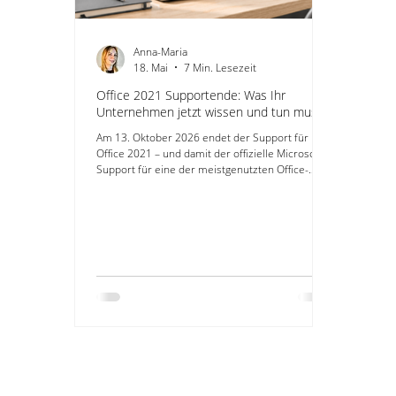
Anna-Maria
18. Mai
7 Min. Lesezeit
Office 2021 Supportende: Was Ihr
Unternehmen jetzt wissen und tun muss
Am 13. Oktober 2026 endet der Support für
Office 2021 – und damit der offizielle Microsoft-
Support für eine der meistgenutzten Office-
Versionen in deutschen Unternehmen. Ab
diesem Datum liefert Microsoft keine
Sicherheitsupdates, keine Fehlerbehebungen
und keinen technischen Support mehr für Office
2021. Die Software selbst läuft weiter, doch die
Risiken steigen spürbar.