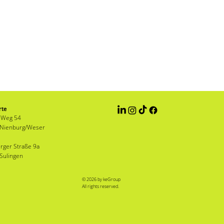
rte
 Weg 54
 Nienburg/Weser
rger Straße 9a
Sulingen
© 2026 by keGroup
All rights reserved.