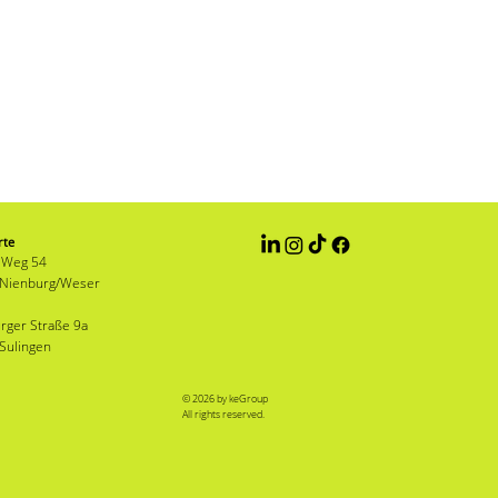
rte
 Weg 54
 Nienburg/Weser
rger Straße 9a
Sulingen
© 2026 by keGroup
All rights reserved.