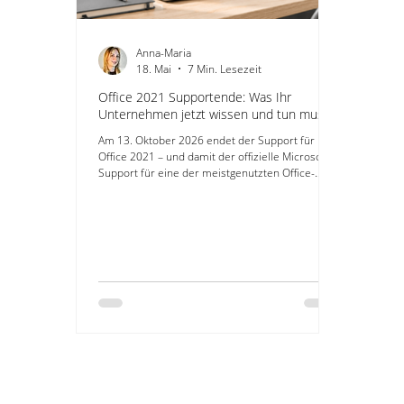
Anna-Maria
18. Mai
7 Min. Lesezeit
Office 2021 Supportende: Was Ihr
Unternehmen jetzt wissen und tun muss
Am 13. Oktober 2026 endet der Support für
Office 2021 – und damit der offizielle Microsoft-
Support für eine der meistgenutzten Office-
Versionen in deutschen Unternehmen. Ab
diesem Datum liefert Microsoft keine
Sicherheitsupdates, keine Fehlerbehebungen
und keinen technischen Support mehr für Office
2021. Die Software selbst läuft weiter, doch die
Risiken steigen spürbar.