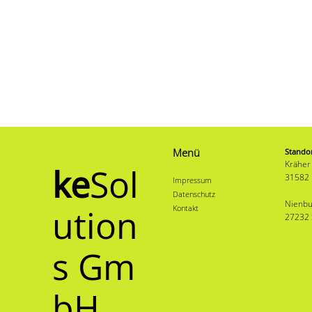
Menü
Stando
Kräher
ke
Sol
31582
Impressum
Datenschutz
Nienbu
ution
Kontakt
27232 
s Gm
bH